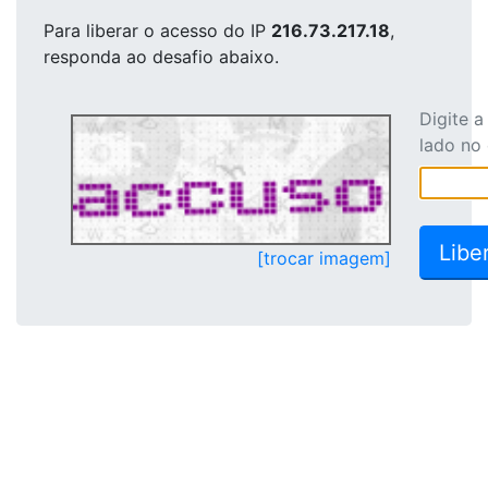
Para liberar o acesso
do IP
216.73.217.18
,
responda ao desafio abaixo.
Digite 
lado no
[trocar imagem]